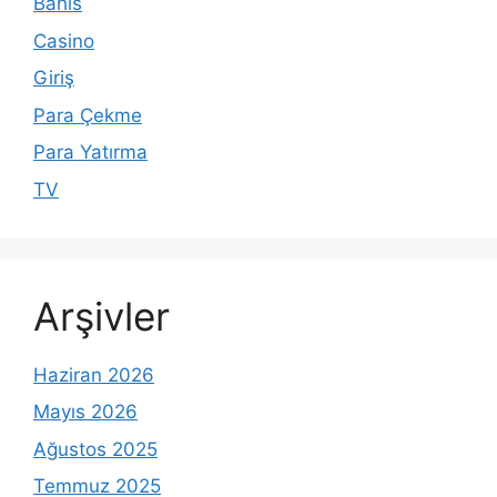
Bahis
Casino
Giriş
Para Çekme
Para Yatırma
TV
Arşivler
Haziran 2026
Mayıs 2026
Ağustos 2025
Temmuz 2025