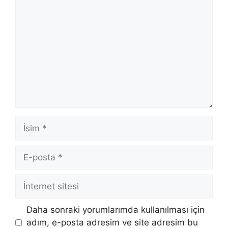
Yorum
İsim
E-
posta
İnternet
sitesi
Daha sonraki yorumlarımda kullanılması için
adım, e-posta adresim ve site adresim bu