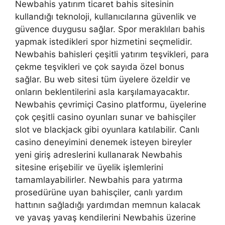
Newbahis yatırım ticaret bahis sitesinin
kullandığı teknoloji, kullanıcılarına güvenlik ve
güvence duygusu sağlar. Spor meraklıları bahis
yapmak istedikleri spor hizmetini seçmelidir.
Newbahis bahisleri çeşitli yatırım teşvikleri, para
çekme teşvikleri ve çok sayıda özel bonus
sağlar. Bu web sitesi tüm üyelere özeldir ve
onların beklentilerini asla karşılamayacaktır.
Newbahis çevrimiçi Casino platformu, üyelerine
çok çeşitli casino oyunları sunar ve bahisçiler
slot ve blackjack gibi oyunlara katılabilir. Canlı
casino deneyimini denemek isteyen bireyler
yeni giriş adreslerini kullanarak Newbahis
sitesine erişebilir ve üyelik işlemlerini
tamamlayabilirler. Newbahis para yatırma
prosedürüne uyan bahisçiler, canlı yardım
hattının sağladığı yardımdan memnun kalacak
ve yavaş yavaş kendilerini Newbahis üzerine