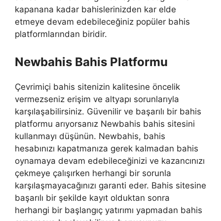
kapanana kadar bahislerinizden kar elde
etmeye devam edebileceğiniz popüler bahis
platformlarından biridir.
Newbahis Bahis Platformu
Çevrimiçi bahis sitenizin kalitesine öncelik
vermezseniz erişim ve altyapı sorunlarıyla
karşılaşabilirsiniz. Güvenilir ve başarılı bir bahis
platformu arıyorsanız Newbahis bahis sitesini
kullanmayı düşünün. Newbahis, bahis
hesabınızı kapatmanıza gerek kalmadan bahis
oynamaya devam edebileceğinizi ve kazancınızı
çekmeye çalışırken herhangi bir sorunla
karşılaşmayacağınızı garanti eder. Bahis sitesine
başarılı bir şekilde kayıt olduktan sonra
herhangi bir başlangıç ​​yatırımı yapmadan bahis