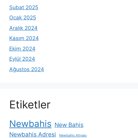
Şubat 2025
Ocak 2025
Aralık 2024
Kasım 2024
Ekim 2024
Eylül 2024
Ağustos 2024
Etiketler
Newbahis
New Bahis
Newbahis Adresi
Newbahis Altyapı