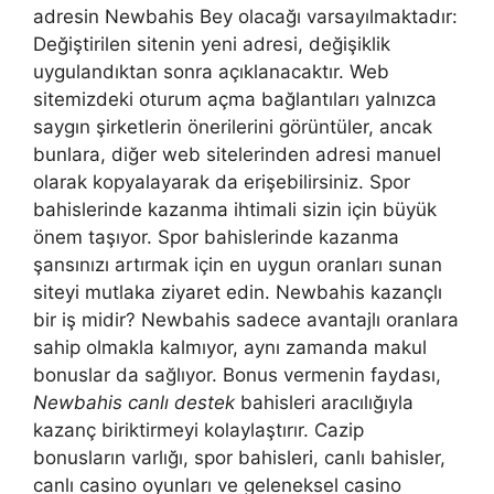
adresin Newbahis Bey olacağı varsayılmaktadır:
Değiştirilen sitenin yeni adresi, değişiklik
uygulandıktan sonra açıklanacaktır. Web
sitemizdeki oturum açma bağlantıları yalnızca
saygın şirketlerin önerilerini görüntüler, ancak
bunlara, diğer web sitelerinden adresi manuel
olarak kopyalayarak da erişebilirsiniz. Spor
bahislerinde kazanma ihtimali sizin için büyük
önem taşıyor. Spor bahislerinde kazanma
şansınızı artırmak için en uygun oranları sunan
siteyi mutlaka ziyaret edin. Newbahis kazançlı
bir iş midir? Newbahis sadece avantajlı oranlara
sahip olmakla kalmıyor, aynı zamanda makul
bonuslar da sağlıyor. Bonus vermenin faydası,
Newbahis canlı destek
bahisleri aracılığıyla
kazanç biriktirmeyi kolaylaştırır. Cazip
bonusların varlığı, spor bahisleri, canlı bahisler,
canlı casino oyunları ve geleneksel casino