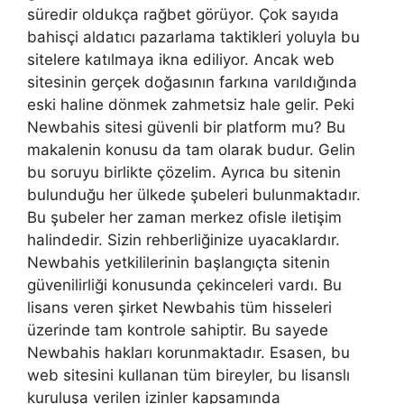
süredir oldukça rağbet görüyor. Çok sayıda
bahisçi aldatıcı pazarlama taktikleri yoluyla bu
sitelere katılmaya ikna ediliyor. Ancak web
sitesinin gerçek doğasının farkına varıldığında
eski haline dönmek zahmetsiz hale gelir. Peki
Newbahis sitesi güvenli bir platform mu? Bu
makalenin konusu da tam olarak budur. Gelin
bu soruyu birlikte çözelim. Ayrıca bu sitenin
bulunduğu her ülkede şubeleri bulunmaktadır.
Bu şubeler her zaman merkez ofisle iletişim
halindedir. Sizin rehberliğinize uyacaklardır.
Newbahis yetkililerinin başlangıçta sitenin
güvenilirliği konusunda çekinceleri vardı. Bu
lisans veren şirket Newbahis tüm hisseleri
üzerinde tam kontrole sahiptir. Bu sayede
Newbahis hakları korunmaktadır. Esasen, bu
web sitesini kullanan tüm bireyler, bu lisanslı
kuruluşa verilen izinler kapsamında