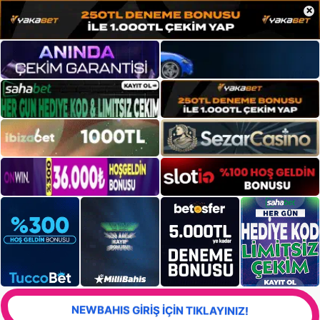
×
NEWBAHIS GİRİŞ İÇİN TIKLAYINIZ!