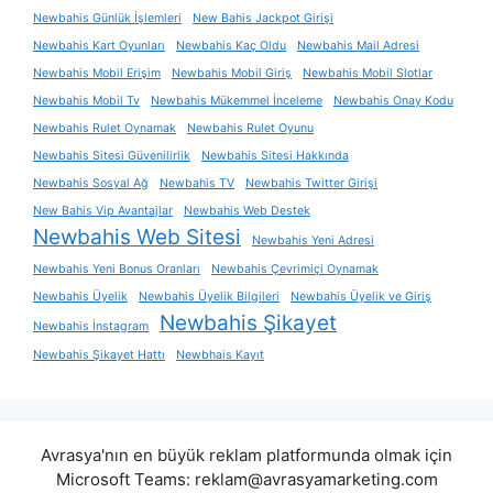
Newbahis Günlük İşlemleri
New Bahis Jackpot Girişi
Newbahis Kart Oyunları
Newbahis Kaç Oldu
Newbahis Mail Adresi
Newbahis Mobil Erişim
Newbahis Mobil Giriş
Newbahis Mobil Slotlar
Newbahis Mobil Tv
Newbahis Mükemmel İnceleme
Newbahis Onay Kodu
Newbahis Rulet Oynamak
Newbahis Rulet Oyunu
Newbahis Sitesi Güvenilirlik
Newbahis Sitesi Hakkında
Newbahis Sosyal Ağ
Newbahis TV
Newbahis Twitter Girişi
New Bahis Vip Avantajlar
Newbahis Web Destek
Newbahis Web Sitesi
Newbahis Yeni Adresi
Newbahis Yeni Bonus Oranları
Newbahis Çevrimiçi Oynamak
Newbahis Üyelik
Newbahis Üyelik Bilgileri
Newbahis Üyelik ve Giriş
Newbahis Şikayet
Newbahis İnstagram
Newbahis Şikayet Hattı
Newbhais Kayıt
Avrasya'nın en büyük reklam platformunda olmak için
Microsoft Teams:
reklam@avrasyamarketing.com