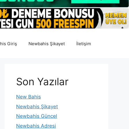
is Giriş
Newbahis Şikayet
İletişim
Son Yazılar
New Bahis
Newbahis Şikayet
Newbahis Güncel
Newbahis Adresi