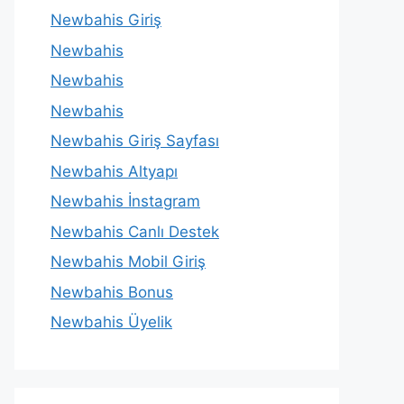
Newbahis Giriş
Newbahis
Newbahis
Newbahis
Newbahis Giriş Sayfası
Newbahis Altyapı
Newbahis İnstagram
Newbahis Canlı Destek
Newbahis Mobil Giriş
Newbahis Bonus
Newbahis Üyelik