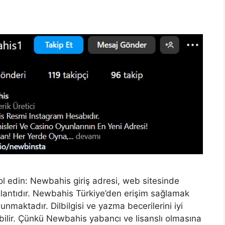
ol edin: Newbahis giriş adresi, web sitesinde
ağlantıdır. Newbahis Türkiye’den erişim sağlamak
unmaktadır. Dilbilgisi ve yazma becerilerini iyi
ilir. Çünkü Newbahis yabancı ve lisanslı olmasına