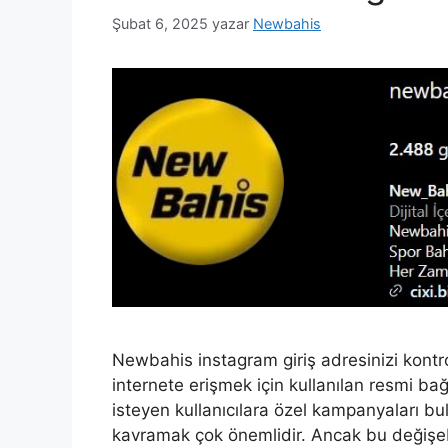
Şubat 6, 2025
yazar
Newbahis
Newbahis instagram giriş adresinizi kontr
internete erişmek için kullanılan resmi b
isteyen kullanıcılara özel kampanyaları bul
kavramak çok önemlidir. Ancak bu değişeb