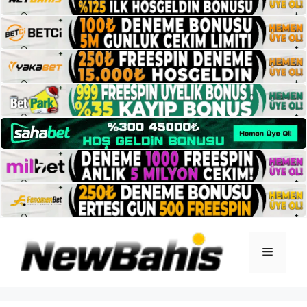
İçeriğe
atla
Menü