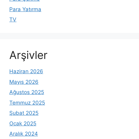
Para Yatırma
TV
Arşivler
Haziran 2026
Mayıs 2026
Ağustos 2025
Temmuz 2025
Şubat 2025
Ocak 2025
Aralık 2024