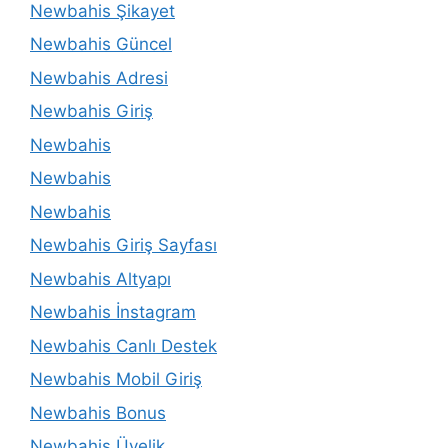
Newbahis Şikayet
Newbahis Güncel
Newbahis Adresi
Newbahis Giriş
Newbahis
Newbahis
Newbahis
Newbahis Giriş Sayfası
Newbahis Altyapı
Newbahis İnstagram
Newbahis Canlı Destek
Newbahis Mobil Giriş
Newbahis Bonus
Newbahis Üyelik