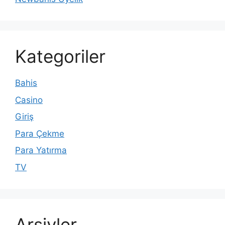
Kategoriler
Bahis
Casino
Giriş
Para Çekme
Para Yatırma
TV
Arşivler