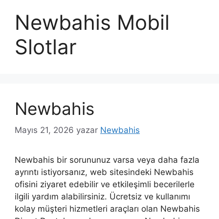
Newbahis Mobil
Slotlar
Newbahis
Mayıs 21, 2026
yazar
Newbahis
Newbahis bir sorununuz varsa veya daha fazla
ayrıntı istiyorsanız, web sitesindeki Newbahis
ofisini ziyaret edebilir ve etkileşimli becerilerle
ilgili yardım alabilirsiniz. Ücretsiz ve kullanımı
kolay müşteri hizmetleri araçları olan Newbahis