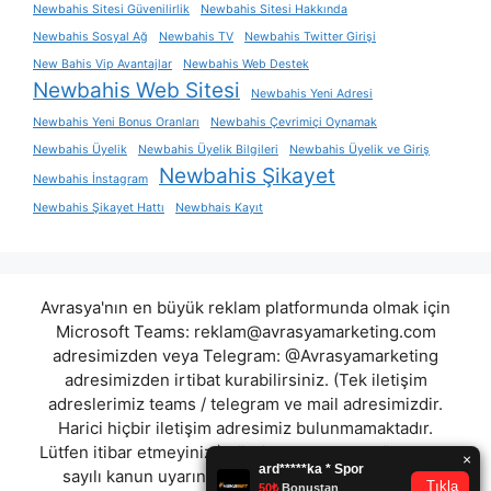
Newbahis Sitesi Güvenilirlik
Newbahis Sitesi Hakkında
Newbahis Sosyal Ağ
Newbahis TV
Newbahis Twitter Girişi
New Bahis Vip Avantajlar
Newbahis Web Destek
Newbahis Web Sitesi
Newbahis Yeni Adresi
Newbahis Yeni Bonus Oranları
Newbahis Çevrimiçi Oynamak
Newbahis Üyelik
Newbahis Üyelik Bilgileri
Newbahis Üyelik ve Giriş
Newbahis Şikayet
Newbahis İnstagram
Newbahis Şikayet Hattı
Newbhais Kayıt
Avrasya'nın en büyük reklam platformunda olmak için
Microsoft Teams:
reklam@avrasyamarketing.com
adresimizden veya Telegram: @Avrasyamarketing
adresimizden irtibat kurabilirsiniz. (Tek iletişim
adreslerimiz teams / telegram ve mail adresimizdir.
Harici hiçbir iletişim adresimiz bulunmamaktadır.
Lütfen itibar etmeyiniz.) Türkiye yasalarına göre 7258
sayılı kanun uyarınca yasa dışı bahis oynamanın