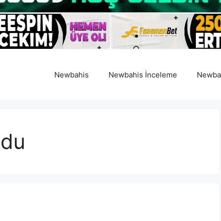
Newbahis
Newbahis İnceleme
Newbah
ldu