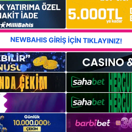
NEWBAHIS GİRİŞ İÇİN TIKLAYINIZ!