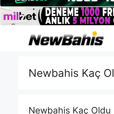
İçeriğe
atla
Newbahis Kaç O
Newbahis Kaç Oldu