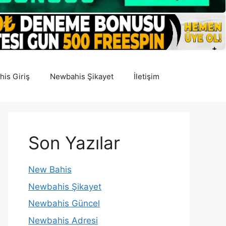
is Giriş
Newbahis Şikayet
İletişim
Son Yazılar
New Bahis
Newbahis Şikayet
Newbahis Güncel
Newbahis Adresi