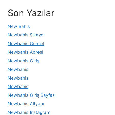
Son Yazılar
New Bahis
Newbahis Şikayet
Newbahis Güncel
Newbahis Adresi
Newbahis Giriş
Newbahis
Newbahis
Newbahis
Newbahis Giriş Sayfası
Newbahis Altyapı
Newbahis İnstagram