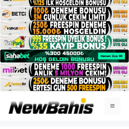
İçeriğe
atla
Menü