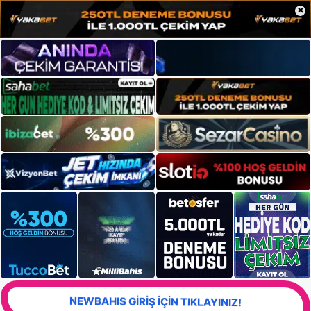
×
NEWBAHIS GİRİŞ İÇİN TIKLAYINIZ!