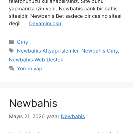
telefonunuzu kullanabilirsiniz. Site bunu
yapmanıza izin verir. Newbahis canlı bir bahis
sitesidir. Newbahis Bet sadece bir casino sitesi
değil, …
Devamını oku
Kategoriler
Giriş
Etiketler
Newbahis Altyapı İşlemler
,
Newbahis Giriş
,
Newbahis Web Destek
Yorum yap
Newbahis
Mayıs 21, 2026
yazar
Newbahis