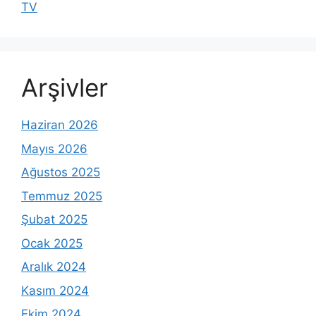
TV
Arşivler
Haziran 2026
Mayıs 2026
Ağustos 2025
Temmuz 2025
Şubat 2025
Ocak 2025
Aralık 2024
Kasım 2024
Ekim 2024