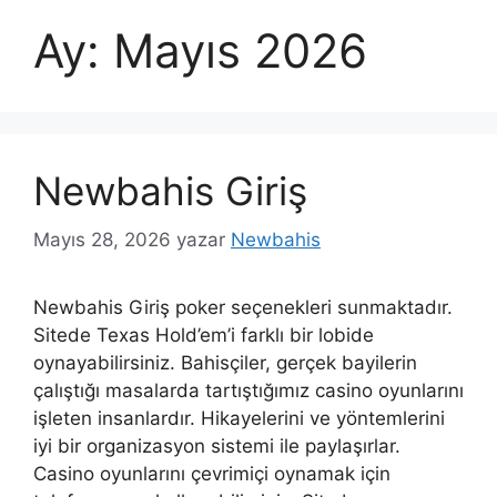
Ay:
Mayıs 2026
Newbahis Giriş
Mayıs 28, 2026
yazar
Newbahis
Newbahis Giriş poker seçenekleri sunmaktadır.
Sitede Texas Hold’em’i farklı bir lobide
oynayabilirsiniz. Bahisçiler, gerçek bayilerin
çalıştığı masalarda tartıştığımız casino oyunlarını
işleten insanlardır. Hikayelerini ve yöntemlerini
iyi bir organizasyon sistemi ile paylaşırlar.
Casino oyunlarını çevrimiçi oynamak için