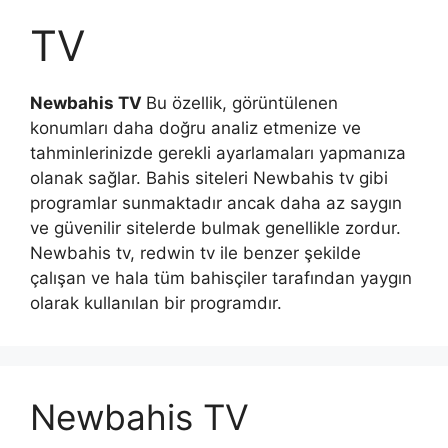
TV
Newbahis TV
Bu özellik, görüntülenen
konumları daha doğru analiz etmenize ve
tahminlerinizde gerekli ayarlamaları yapmanıza
olanak sağlar. Bahis siteleri Newbahis tv gibi
programlar sunmaktadır ancak daha az saygın
ve güvenilir sitelerde bulmak genellikle zordur.
Newbahis tv, redwin tv ile benzer şekilde
çalışan ve hala tüm bahisçiler tarafından yaygın
olarak kullanılan bir programdır.
Newbahis TV