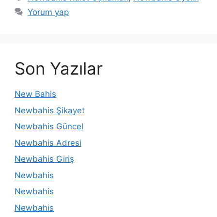
Yorum yap
Son Yazılar
New Bahis
Newbahis Şikayet
Newbahis Güncel
Newbahis Adresi
Newbahis Giriş
Newbahis
Newbahis
Newbahis