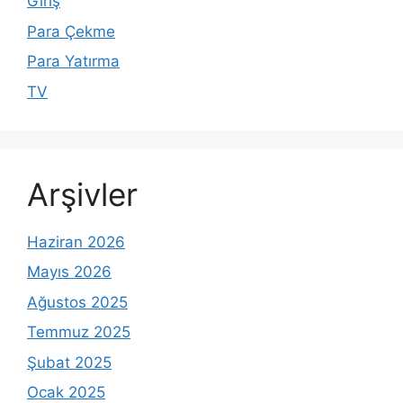
Giriş
Para Çekme
Para Yatırma
TV
Arşivler
Haziran 2026
Mayıs 2026
Ağustos 2025
Temmuz 2025
Şubat 2025
Ocak 2025