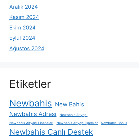
Aralık 2024
Kasım 2024
Ekim 2024
Eylül 2024
Ağustos 2024
Etiketler
Newbahis
New Bahis
Newbahis Adresi
Newbahis Altyapı
Newbahis Altyapı Lisansları
Newbahis Altyapı İşlemler
Newbahis Bonus
Newbahis Canlı Destek