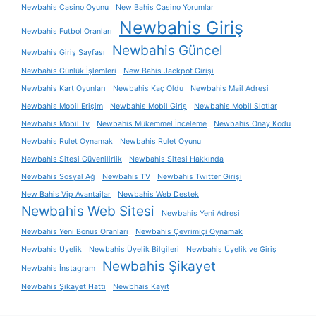
Newbahis Casino Oyunu
New Bahis Casino Yorumlar
Newbahis Giriş
Newbahis Futbol Oranları
Newbahis Güncel
Newbahis Giriş Sayfası
Newbahis Günlük İşlemleri
New Bahis Jackpot Girişi
Newbahis Kart Oyunları
Newbahis Kaç Oldu
Newbahis Mail Adresi
Newbahis Mobil Erişim
Newbahis Mobil Giriş
Newbahis Mobil Slotlar
Newbahis Mobil Tv
Newbahis Mükemmel İnceleme
Newbahis Onay Kodu
Newbahis Rulet Oynamak
Newbahis Rulet Oyunu
Newbahis Sitesi Güvenilirlik
Newbahis Sitesi Hakkında
Newbahis Sosyal Ağ
Newbahis TV
Newbahis Twitter Girişi
New Bahis Vip Avantajlar
Newbahis Web Destek
Newbahis Web Sitesi
Newbahis Yeni Adresi
Newbahis Yeni Bonus Oranları
Newbahis Çevrimiçi Oynamak
Newbahis Üyelik
Newbahis Üyelik Bilgileri
Newbahis Üyelik ve Giriş
Newbahis Şikayet
Newbahis İnstagram
Newbahis Şikayet Hattı
Newbhais Kayıt