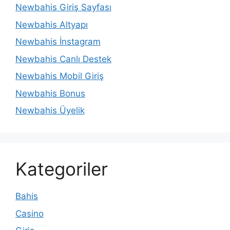
Newbahis Giriş Sayfası
Newbahis Altyapı
Newbahis İnstagram
Newbahis Canlı Destek
Newbahis Mobil Giriş
Newbahis Bonus
Newbahis Üyelik
Kategoriler
Bahis
Casino