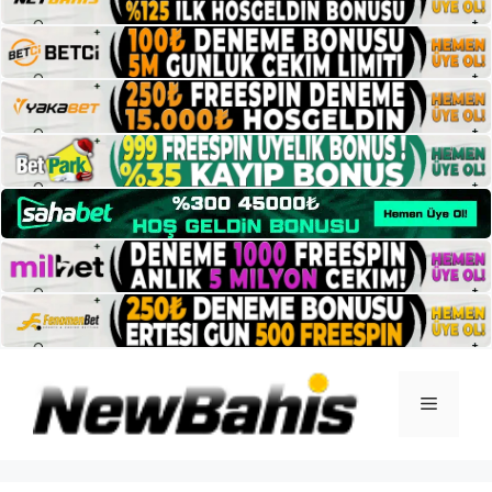
İçeriğe
atla
Menü