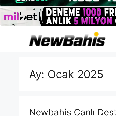
İçeriğe
atla
Ay:
Ocak 2025
Newbahis Canlı Des