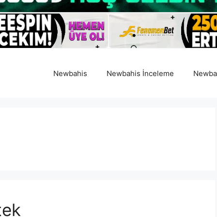
Newbahis
Newbahis İnceleme
Newbah
tek