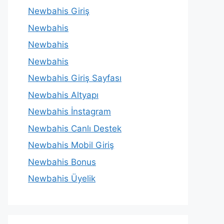
Newbahis Giriş
Newbahis
Newbahis
Newbahis
Newbahis Giriş Sayfası
Newbahis Altyapı
Newbahis İnstagram
Newbahis Canlı Destek
Newbahis Mobil Giriş
Newbahis Bonus
Newbahis Üyelik