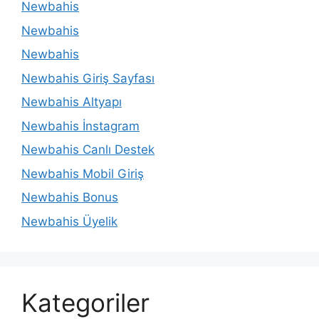
Newbahis
Newbahis
Newbahis
Newbahis Giriş Sayfası
Newbahis Altyapı
Newbahis İnstagram
Newbahis Canlı Destek
Newbahis Mobil Giriş
Newbahis Bonus
Newbahis Üyelik
Kategoriler