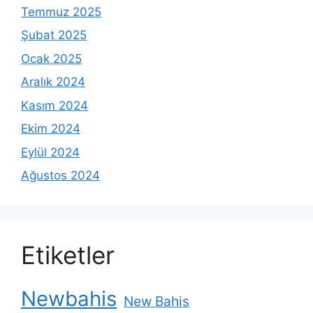
Temmuz 2025
Şubat 2025
Ocak 2025
Aralık 2024
Kasım 2024
Ekim 2024
Eylül 2024
Ağustos 2024
Etiketler
Newbahis
New Bahis