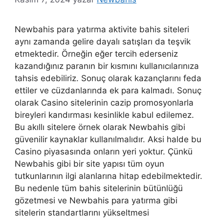
Newbahis para yatırma aktivite bahis siteleri
aynı zamanda gelire dayalı satışları da teşvik
etmektedir. Örneğin eğer tercih ederseniz
kazandığınız paranın bir kısmını kullanıcılarınıza
tahsis edebiliriz. Sonuç olarak kazançlarını feda
ettiler ve cüzdanlarında ek para kalmadı. Sonuç
olarak Casino sitelerinin cazip promosyonlarla
bireyleri kandırması kesinlikle kabul edilemez.
Bu akıllı sitelere örnek olarak Newbahis gibi
güvenilir kaynaklar kullanılmalıdır. Aksi halde bu
Casino piyasasında onların yeri yoktur. Çünkü
Newbahis gibi bir site yapısı tüm oyun
tutkunlarının ilgi alanlarına hitap edebilmektedir.
Bu nedenle tüm bahis sitelerinin bütünlüğü
gözetmesi ve Newbahis para yatırma gibi
sitelerin standartlarını yükseltmesi