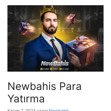
Newbahis Para
Yatırma
Kasım 7, 2024
yazar
Newbahis