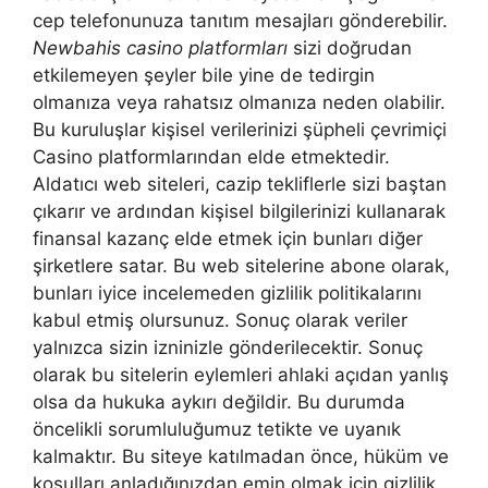
cep telefonunuza tanıtım mesajları gönderebilir.
Newbahis casino platformları
sizi doğrudan
etkilemeyen şeyler bile yine de tedirgin
olmanıza veya rahatsız olmanıza neden olabilir.
Bu kuruluşlar kişisel verilerinizi şüpheli çevrimiçi
Casino platformlarından elde etmektedir.
Aldatıcı web siteleri, cazip tekliflerle sizi baştan
çıkarır ve ardından kişisel bilgilerinizi kullanarak
finansal kazanç elde etmek için bunları diğer
şirketlere satar. Bu web sitelerine abone olarak,
bunları iyice incelemeden gizlilik politikalarını
kabul etmiş olursunuz. Sonuç olarak veriler
yalnızca sizin izninizle gönderilecektir. Sonuç
olarak bu sitelerin eylemleri ahlaki açıdan yanlış
olsa da hukuka aykırı değildir. Bu durumda
öncelikli sorumluluğumuz tetikte ve uyanık
kalmaktır. Bu siteye katılmadan önce, hüküm ve
koşulları anladığınızdan emin olmak için gizlilik