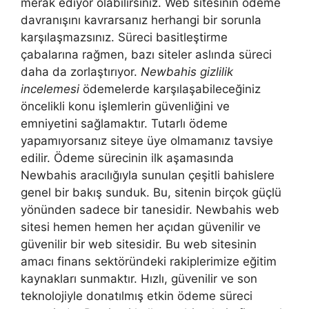
merak ediyor olabilirsiniz. Web sitesinin ödeme
davranışını kavrarsanız herhangi bir sorunla
karşılaşmazsınız. Süreci basitleştirme
çabalarına rağmen, bazı siteler aslında süreci
daha da zorlaştırıyor.
Newbahis gizlilik
incelemesi
ödemelerde karşılaşabileceğiniz
öncelikli konu işlemlerin güvenliğini ve
emniyetini sağlamaktır. Tutarlı ödeme
yapamıyorsanız siteye üye olmamanız tavsiye
edilir. Ödeme sürecinin ilk aşamasında
Newbahis aracılığıyla sunulan çeşitli bahislere
genel bir bakış sunduk. Bu, sitenin birçok güçlü
yönünden sadece bir tanesidir. Newbahis web
sitesi hemen hemen her açıdan güvenilir ve
güvenilir bir web sitesidir. Bu web sitesinin
amacı finans sektöründeki rakiplerimize eğitim
kaynakları sunmaktır. Hızlı, güvenilir ve son
teknolojiyle donatılmış etkin ödeme süreci