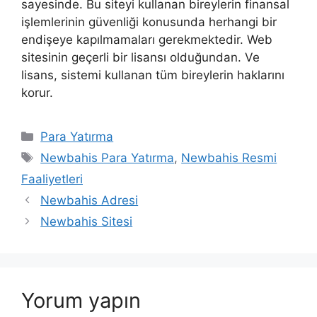
sayesinde. Bu siteyi kullanan bireylerin finansal
işlemlerinin güvenliği konusunda herhangi bir
endişeye kapılmamaları gerekmektedir. Web
sitesinin geçerli bir lisansı olduğundan. Ve
lisans, sistemi kullanan tüm bireylerin haklarını
korur.
Kategoriler
Para Yatırma
Etiketler
Newbahis Para Yatırma
,
Newbahis Resmi
Faaliyetleri
Newbahis Adresi
Newbahis Sitesi
Yorum yapın