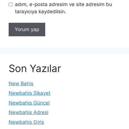
adım, e-posta adresim ve site adresim bu
tarayıcıya kaydedilsin.
Son Yazılar
New Bahis
Newbahis Şikayet
Newbahis Güncel
Newbahis Adresi
Newbahis Giriş