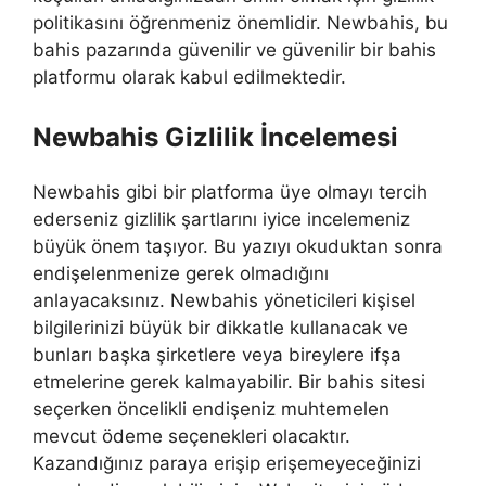
politikasını öğrenmeniz önemlidir. Newbahis, bu
bahis pazarında güvenilir ve güvenilir bir bahis
platformu olarak kabul edilmektedir.
Newbahis Gizlilik İncelemesi
Newbahis gibi bir platforma üye olmayı tercih
ederseniz gizlilik şartlarını iyice incelemeniz
büyük önem taşıyor. Bu yazıyı okuduktan sonra
endişelenmenize gerek olmadığını
anlayacaksınız. Newbahis yöneticileri kişisel
bilgilerinizi büyük bir dikkatle kullanacak ve
bunları başka şirketlere veya bireylere ifşa
etmelerine gerek kalmayabilir. Bir bahis sitesi
seçerken öncelikli endişeniz muhtemelen
mevcut ödeme seçenekleri olacaktır.
Kazandığınız paraya erişip erişemeyeceğinizi