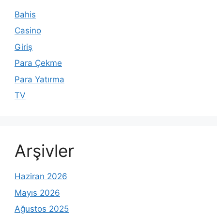
Bahis
Casino
Giriş
Para Çekme
Para Yatırma
TV
Arşivler
Haziran 2026
Mayıs 2026
Ağustos 2025