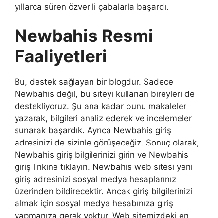
yıllarca süren özverili çabalarla başardı.
Newbahis Resmi
Faaliyetleri
Bu, destek sağlayan bir blogdur. Sadece
Newbahis değil, bu siteyi kullanan bireyleri de
destekliyoruz. Şu ana kadar bunu makaleler
yazarak, bilgileri analiz ederek ve incelemeler
sunarak başardık. Ayrıca Newbahis giriş
adresinizi de sizinle görüşeceğiz. Sonuç olarak,
Newbahis giriş bilgilerinizi girin ve Newbahis
giriş linkine tıklayın. Newbahis web sitesi yeni
giriş adresinizi sosyal medya hesaplarınız
üzerinden bildirecektir. Ancak giriş bilgilerinizi
almak için sosyal medya hesabınıza giriş
yapmanıza gerek yoktur. Web sitemizdeki en