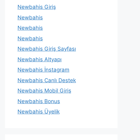
Newbahis Giriş
Newbahis
Newbahis
Newbahis
Newbahis Giriş Sayfası
Newbahis Altyapı
Newbahis İnstagram
Newbahis Canlı Destek
Newbahis Mobil Giriş
Newbahis Bonus
Newbahis Üyelik