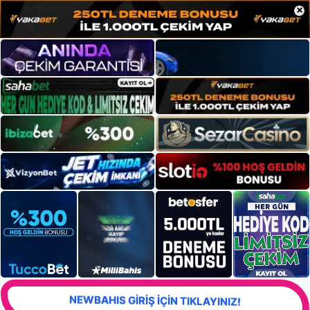
×
NEWBAHIS GİRİŞ İÇİN TIKLAYINIZ!