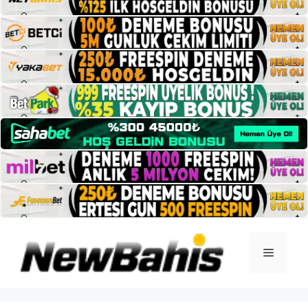
İçeriğe
atla
Menü