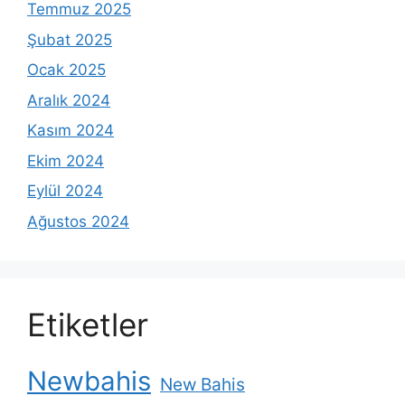
Temmuz 2025
Şubat 2025
Ocak 2025
Aralık 2024
Kasım 2024
Ekim 2024
Eylül 2024
Ağustos 2024
Etiketler
Newbahis
New Bahis