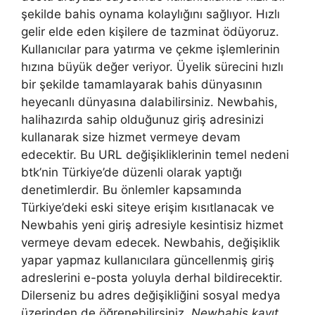
şekilde bahis oynama kolaylığını sağlıyor. Hızlı
gelir elde eden kişilere de tazminat ödüyoruz.
Kullanıcılar para yatırma ve çekme işlemlerinin
hızına büyük değer veriyor. Üyelik sürecini hızlı
bir şekilde tamamlayarak bahis dünyasının
heyecanlı dünyasına dalabilirsiniz. Newbahis,
halihazırda sahip olduğunuz giriş adresinizi
kullanarak size hizmet vermeye devam
edecektir. Bu URL değişikliklerinin temel nedeni
btk’nin Türkiye’de düzenli olarak yaptığı
denetimlerdir. Bu önlemler kapsamında
Türkiye’deki eski siteye erişim kısıtlanacak ve
Newbahis yeni giriş adresiyle kesintisiz hizmet
vermeye devam edecek. Newbahis, değişiklik
yapar yapmaz kullanıcılara güncellenmiş giriş
adreslerini e-posta yoluyla derhal bildirecektir.
Dilerseniz bu adres değişikliğini sosyal medya
üzerinden de öğrenebilirsiniz.
Newbahis kayıt