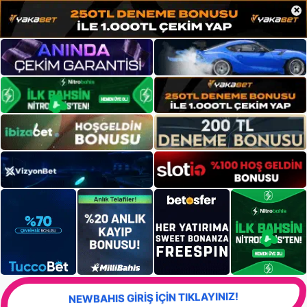
×
NEWBAHIS GİRİŞ İÇİN TIKLAYINIZ!