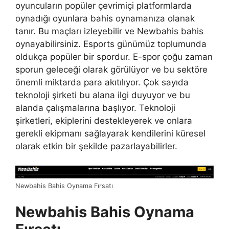
oyuncuların popüler çevrimiçi platformlarda
oynadığı oyunlara bahis oynamanıza olanak
tanır. Bu maçları izleyebilir ve Newbahis bahis
oynayabilirsiniz. Esports günümüz toplumunda
oldukça popüler bir spordur. E-spor çoğu zaman
sporun geleceği olarak görülüyor ve bu sektöre
önemli miktarda para akıtılıyor. Çok sayıda
teknoloji şirketi bu alana ilgi duyuyor ve bu
alanda çalışmalarına başlıyor. Teknoloji
şirketleri, ekiplerini destekleyerek ve onlara
gerekli ekipmanı sağlayarak kendilerini küresel
olarak etkin bir şekilde pazarlayabilirler.
Newbahis Bahis Oynama Fırsatı
Newbahis Bahis Oynama