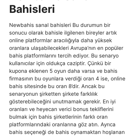
Bahisleri
Newbahis sanal bahisleri Bu durumun bir
sonucu olarak bahisle ilgilenen bireyler artık
online platformlar aracılığıyla daha yüksek
oranlara ulaşabilecekleri Avrupa’nın en popüler
bahis platformlarını tercih ediyor. Bu senaryo
kullanıcılar için oldukça caziptir. Çünkü bir
kupona eklenen 5 oyun daha varsa ve bahis
firmasının bu oyunlara verdiği oran 4 ise, online
bahis sitesinde bu oran 8’dir. Ancak bu
senaryonun şirketten şirkete farklılık
gösterebileceğini unutmamak gerekir. En iyi
oranları ve heyecan verici bonus tekliflerini
bulmak için bahis şirketlerinin farklı oran
platformlarındaki oranlarına göz atın. Ayrıca
bahis seçeneği de bahis oynamaktan hoşlanan