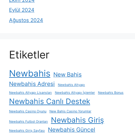
Eylül 2024
Ağustos 2024
Etiketler
Newbahis
New Bahis
Newbahis Adresi
Newbahis Altyapı
Newbahis Altyapı Lisansları
Newbahis Altyapı İşlemler
Newbahis Bonus
Newbahis Canlı Destek
Newbahis Casino Oyunu
New Bahis Casino Yorumlar
Newbahis Giriş
Newbahis Futbol Oranları
Newbahis Güncel
Newbahis Giriş Sayfası