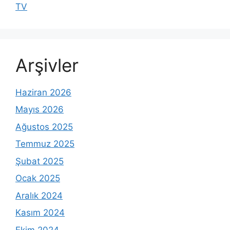
TV
Arşivler
Haziran 2026
Mayıs 2026
Ağustos 2025
Temmuz 2025
Şubat 2025
Ocak 2025
Aralık 2024
Kasım 2024
Ekim 2024