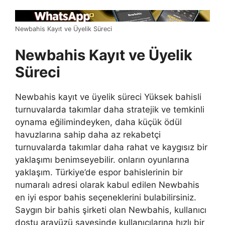
Newbahis Kayıt ve Üyelik Süreci
Newbahis Kayıt ve Üyelik
Süreci
Newbahis kayıt ve üyelik süreci Yüksek bahisli
turnuvalarda takımlar daha stratejik ve temkinli
oynama eğilimindeyken, daha küçük ödül
havuzlarına sahip daha az rekabetçi
turnuvalarda takımlar daha rahat ve kaygısız bir
yaklaşımı benimseyebilir. onların oyunlarına
yaklaşım. Türkiye’de espor bahislerinin bir
numaralı adresi olarak kabul edilen Newbahis
en iyi espor bahis seçeneklerini bulabilirsiniz.
Saygın bir bahis şirketi olan Newbahis, kullanıcı
dostu arayüzü sayesinde kullanıcılarına hızlı bir