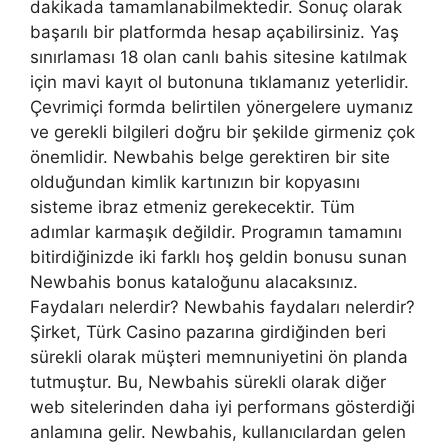
dakikada tamamlanabilmektedir. Sonuç olarak
başarılı bir platformda hesap açabilirsiniz. Yaş
sınırlaması 18 olan canlı bahis sitesine katılmak
için mavi kayıt ol butonuna tıklamanız yeterlidir.
Çevrimiçi formda belirtilen yönergelere uymanız
ve gerekli bilgileri doğru bir şekilde girmeniz çok
önemlidir. Newbahis belge gerektiren bir site
olduğundan kimlik kartınızın bir kopyasını
sisteme ibraz etmeniz gerekecektir. Tüm
adımlar karmaşık değildir. Programın tamamını
bitirdiğinizde iki farklı hoş geldin bonusu sunan
Newbahis bonus kataloğunu alacaksınız.
Faydaları nelerdir? Newbahis faydaları nelerdir?
Şirket, Türk Casino pazarına girdiğinden beri
sürekli olarak müşteri memnuniyetini ön planda
tutmuştur. Bu, Newbahis sürekli olarak diğer
web sitelerinden daha iyi performans gösterdiği
anlamına gelir. Newbahis, kullanıcılardan gelen