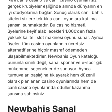
Newbahis casino ve canlı casino oyunları sizi
gerçek krupiyeler eşliğinde anında dünyanın en
iyi stüdyolarına bağlar. Sonuç olarak canlı bahis
siteleri sizlere tek tıkla canlı oyunlara katılma
şansını sunmaktadır. Bu casino hizmeti,
üyelerine keyif alabilecekleri 1.000’den fazla
yüksek kaliteli slot makinesi oyunu sunar. Ayrıca
üyeler, tüm casino oyunlarının ücretsiz
alternatiflerine hiçbir masraf ödemeden
ulaşabilmektedirler. Newbahis Oyun kataloğu
bununla sınırlı değil, sanal sporlar ve e-spor gibi
mükemmel seçenekler de sunuyor. Ayrıca
‘turnuvalar’ başlığına tıklayarak hem düzenli
olarak planlanan casino oyunlarında hem de
canlı casino oyunlarında ödüller kazanma
şansına sahipsiniz.
Newbahis Sanal