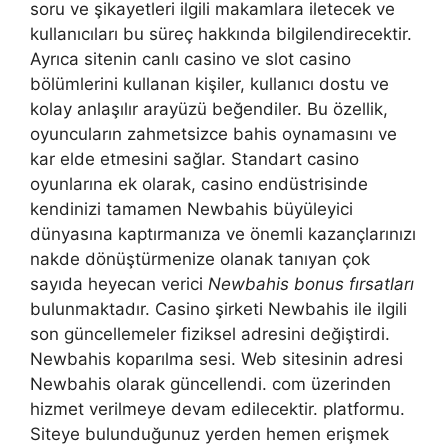
soru ve şikayetleri ilgili makamlara iletecek ve
kullanıcıları bu süreç hakkında bilgilendirecektir.
Ayrıca sitenin canlı casino ve slot casino
bölümlerini kullanan kişiler, kullanıcı dostu ve
kolay anlaşılır arayüzü beğendiler. Bu özellik,
oyuncuların zahmetsizce bahis oynamasını ve
kar elde etmesini sağlar. Standart casino
oyunlarına ek olarak, casino endüstrisinde
kendinizi tamamen Newbahis büyüleyici
dünyasına kaptırmanıza ve önemli kazançlarınızı
nakde dönüştürmenize olanak tanıyan çok
sayıda heyecan verici
Newbahis bonus fırsatları
bulunmaktadır. Casino şirketi Newbahis ile ilgili
son güncellemeler fiziksel adresini değiştirdi.
Newbahis koparılma sesi. Web sitesinin adresi
Newbahis olarak güncellendi. com üzerinden
hizmet verilmeye devam edilecektir. platformu.
Siteye bulunduğunuz yerden hemen erişmek